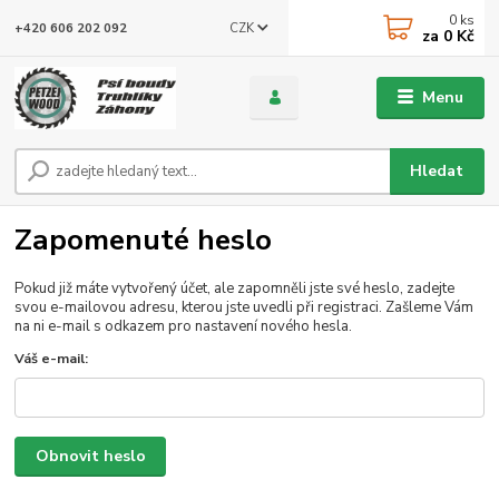
0
ks
CZK
+420 606 202 092
za
0 Kč
Menu
Hledat
Zapomenuté heslo
Pokud již máte vytvořený účet, ale zapomněli jste své heslo, zadejte
svou e-mailovou adresu, kterou jste uvedli při registraci. Zašleme Vám
na ni e-mail s odkazem pro nastavení nového hesla.
Váš e-mail:
Obnovit heslo