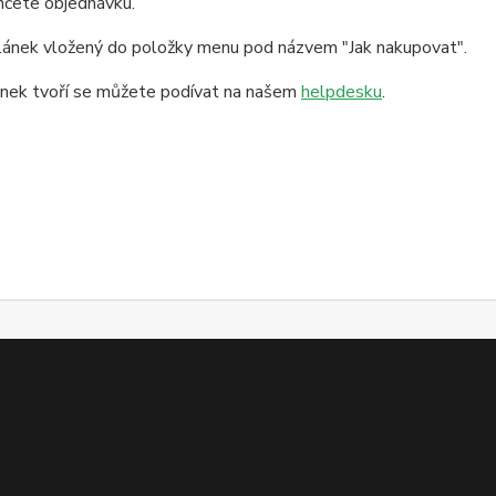
nčete objednávku.
článek vložený do položky menu pod názvem "Jak nakupovat".
lánek tvoří se můžete podívat na našem
helpdesku
.