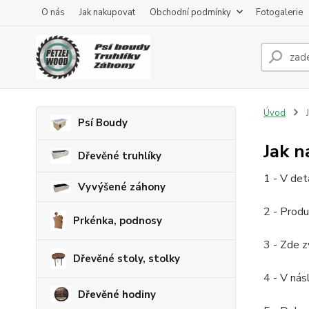
O nás
Jak nakupovat
Obchodní podmínky
Fotogalerie
Úvod
J
Psí Boudy
Jak 
Dřevěné truhlíky
1 - V det
Vyvýšené záhony
2 - Produ
Prkénka, podnosy
3 - Zde z
Dřevěné stoly, stolky
4 - V nás
Dřevěné hodiny