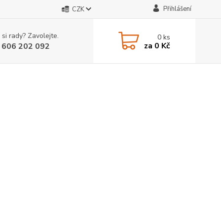
Přihlášení
CZK
 si rady? Zavolejte.
0
ks
za
0 Kč
 606 202 092