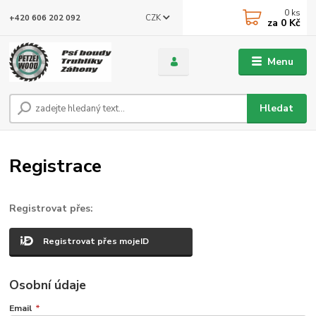
0
ks
CZK
+420 606 202 092
za
0 Kč
Menu
Hledat
Registrace
Registrovat přes:
Registrovat přes mojeID
Osobní údaje
Email
*