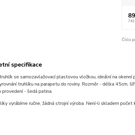
89
743
Číslo p
tní specifikace
ruhlík se samozavlažovací plastovou vložkou, ideální na okenní pa
vyrovnání truhlíku na parapetu do roviny. Rozměr - délka 45cm, ší
provedení - šedá patina.
líky vyrábíme ručne, žádná strojní výroba. Není-li skladem počet
.