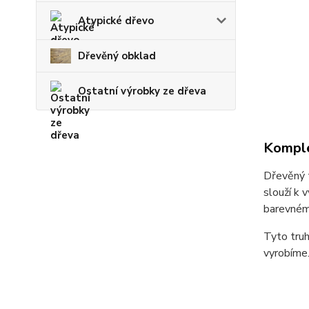
Atypické dřevo
Dřevěný obklad
Ostatní výrobky ze dřeva
Komple
Dřevěný t
slouží k 
barevném 
Tyto truh
vyrobíme