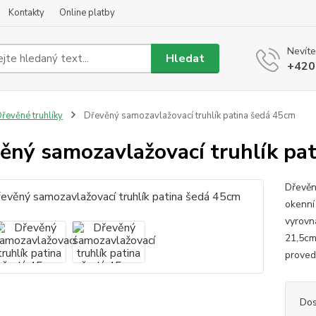
Kontakty
Online platby
Nevíte
Hledat
+420
řevěné truhlíky
Dřevěný samozavlažovací truhlík patina šedá 45cm
ěný samozavlažovací truhlík pa
Dřevěn
okenní 
vyrovn
21,5cm
provede
Dos