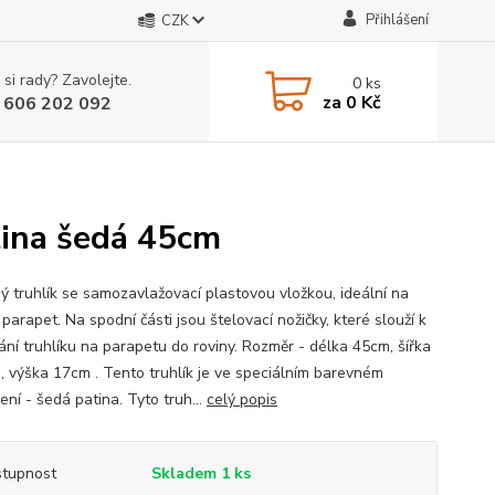
Přihlášení
CZK
 si rady? Zavolejte.
0
ks
za
0 Kč
 606 202 092
tina šedá 45cm
ý truhlík se samozavlažovací plastovou vložkou, ideální na
parapet. Na spodní části jsou štelovací nožičky, které slouží k
ání truhlíku na parapetu do roviny. Rozměr - délka 45cm, šířka
, výška 17cm . Tento truhlík je ve speciálním barevném
ní - šedá patina. Tyto truh...
celý popis
tupnost
Skladem 1 ks