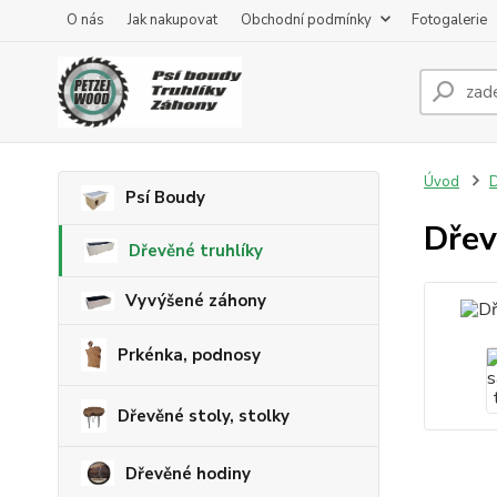
O nás
Jak nakupovat
Obchodní podmínky
Fotogalerie
Úvod
D
Psí Boudy
Dřev
Dřevěné truhlíky
Vyvýšené záhony
Prkénka, podnosy
Dřevěné stoly, stolky
Dřevěné hodiny