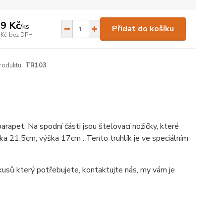
9 Kč
/
ks
Přidat do košíku
 Kč
bez DPH
roduktu:
TR103
rapet. Na spodní části jsou štelovací nožičky, které
řka 21,5cm, výška 17cm . Tento truhlík je ve speciálním
 kusů který potřebujete, kontaktujte nás, my vám je