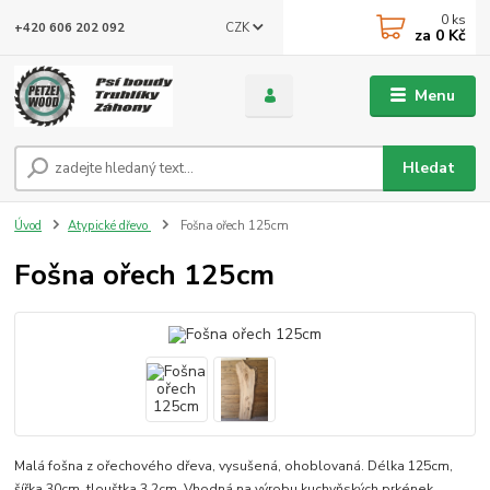
0
ks
CZK
+420 606 202 092
za
0 Kč
Menu
Hledat
Úvod
Atypické dřevo
Fošna ořech 125cm
Fošna ořech 125cm
Malá fošna z ořechového dřeva, vysušená, ohoblovaná. Délka 125cm,
šířka 30cm, tlouštka 3,2cm. Vhodná na výrobu kuchyňských prkének,