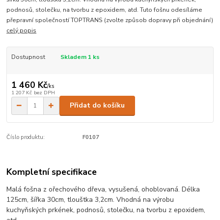
podnosů, stolečku, na tvorbu z epoxidem, atd. Tuto fošnu odesíláme
přepravní společností TOPTRANS (zvolte způsob dopravy při objednání)
celý popis
Dostupnost
Skladem 1 ks
1 460 Kč
/
ks
1 207 Kč
bez DPH
Přidat do košíku
Číslo produktu:
F0107
Kompletní specifikace
Malá fošna z ořechového dřeva, vysušená, ohoblovaná. Délka
125cm, šířka 30cm, tlouštka 3,2cm. Vhodná na výrobu
kuchyňských prkének, podnosů, stolečku, na tvorbu z epoxidem,