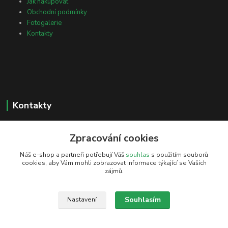
Jak nakupovat
Obchodní podmínky
Fotogalerie
Kontakty
Kontakty
Petr Žejdlík
+420 606 202 092
Zpracování cookies
Náš e-shop a partneři potřebují Váš
souhlas
s použitím souborů
info@petzejwood.cz
cookies, aby Vám mohli zobrazovat informace týkající se Vašich
zájmů.
Souhlasím
Nastavení