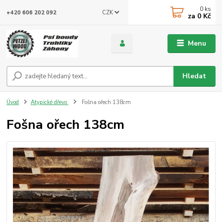
0
ks
CZK
+420 606 202 092
za
0 Kč
Menu
Hledat
Úvod
Atypické dřevo
Fošna ořech 138cm
Fošna ořech 138cm