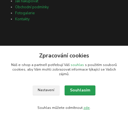
Jak nakupovat
Obchodní podmínky
Fotogalerie
Kontakty
Zpracování cookies
Kontakty
Náš e-shop a partneři potřebují Váš
souhlas
s použitím souborů
cookies, aby Vám mohli zobrazovat informace týkající se Vašich
Petr Žejdlík
zájmů.
+420 606 202 092
info@petzejwood.cz
Souhlasím
Nastavení
Souhlas můžete odmítnout
zde
.