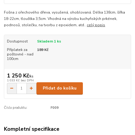
Fošna z ořechového dřeva, vysušená, ohoblovaná. Délka 138cm, šířka
18-22cm, tlouštka 3,5cm. Vhodná na výrobu kuchyňských prkének,
podnosů, stolečku, na tvorbu z epoxidem, atd..
celý popis
Dostupnost
Skladem 1 ks
Příplatek za
189 Kč
poštovné - nad
100cm
1 250 Kč
/
ks
1 033 Kč
bez DPH
Přidat do košíku
Číslo produktu:
F009
Kompletní specifikace