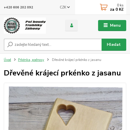
0
ks
CZK
+420 606 202 092
za
0 Kč
Menu
Hledat
Úvod
Prkénka, podnosy
Dřevěné krájecí prkénko z jasanu
Dřevěné krájecí prkénko z jasanu