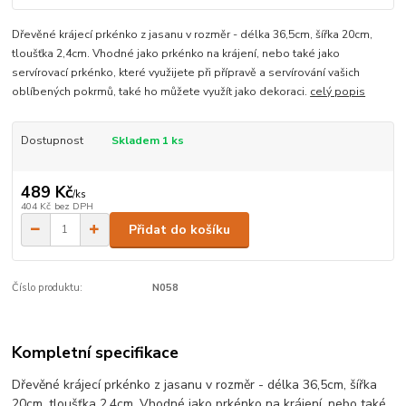
Dřevěné krájecí prkénko z jasanu v rozměr - délka 36,5cm, šířka 20cm,
tloušťka 2,4cm. Vhodné jako prkénko na krájení, nebo také jako
servírovací prkénko, které využijete při přípravě a servírování vašich
oblíbených pokrmů, také ho můžete využít jako dekoraci.
celý popis
Dostupnost
Skladem 1 ks
489 Kč
/
ks
404 Kč
bez DPH
Přidat do košíku
Číslo produktu:
N058
Kompletní specifikace
Dřevěné krájecí prkénko z jasanu v rozměr - délka 36,5cm, šířka
20cm, tloušťka 2,4cm. Vhodné jako prkénko na krájení, nebo také