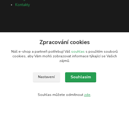
Kontakty
Zpracování cookies
Kontakty
Náš e-shop a partneři potřebují Váš
souhlas
s použitím souborů
cookies, aby Vám mohli zobrazovat informace týkající se Vašich
Petr Žejdlík
zájmů.
+420 606 202 092
info@petzejwood.cz
Souhlasím
Nastavení
Souhlas můžete odmítnout
zde
.
Vytvořeno na
Eshop-rychle.cz