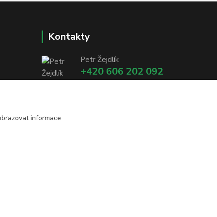
Kontakty
Petr Žejdlík
+420 606 202 092
info@petzejwood.cz
obrazovat informace
Vytvořeno na
Eshop-rychle.cz