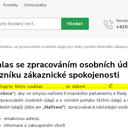
Kontakty
Online platby
Nevíte
Hledat
+420
ouhlas se zpracováním osobních údajů pro účely zaslání dotazníku zákaznic
las se zpracováním osobních úda
zníku zákaznické spokojenosti
lujete tímto souhlas ……………..., se sídlem ………………, IČ ……………
rávce“
), aby ve smyslu nařízení Evropského parlamentu a Rady 
zpracováním osobních údajů a o volném pohybu těchto údajů a 
bních údajů) (dále jen
„Nařízení“
), zpracovával/a následující osob
emailovou adresu
informace o zakoupeném zboží