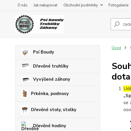
O nás
Jak nakupovat
Obchodní podmínky
Fotogalerie
Úvod
S
Psí Boudy
Souh
Dřevěné truhlíky
dota
Vyvýšené záhony
Udě
Prkénka, podnosy
„Sp
se 
oso
Dřevěné stoly, stolky
Dřevěné hodiny