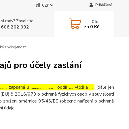
Přihlášení
CZK
 si rady? Zavolejte.
0
ks
za
0 Kč
 606 202 092
ké spokojenosti
jů pro účely zaslání
…., zapsaná u ………………… , oddíl …, vložka …..
(dále jen
(EU) č. 2016/679 o ochraně fyzických osob v souvislosti
o zrušení směrnice 95/46/ES (obecné nařízení o ochraně
ní údaje: