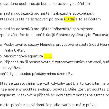
e uvedené osobní údaje budou zpracovány za účelem:
zaslání dotazníků pro zjištění zákaznické spokojenosti
hlas udělujete na zpracování po dobu
60 dní
a to za účelem:
zaslání dotazníků pro zjištění zákaznické spokojenosti
zpracování těchto osobních údajů Správce využívá tyto Zpracova
Poskytovatel služby Heureka, provozované společností Heurek
Praha 8-Karlín
Marketingová agentura
………
Případně další poskytovatelé zpracovatelských softwarů, služ
nevyužívá.
bní údaje nebudou předány mimo území EU.
hlas se zpracováním lze vzít kdykoliv zpět, a to kliknutím na 
 lze udělený souhlas e-shopu odvolat. Dále lze vzít souhlas z
kojenosti. V takovém případě se odhlásíte z odběru na straně 
měte, prosíme, na vědomí, že podle Nařízení máte právo: