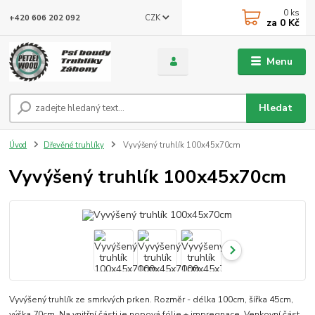
0
ks
CZK
+420 606 202 092
za
0 Kč
Menu
Hledat
Úvod
Dřevěné truhlíky
Vyvýšený truhlík 100x45x70cm
Vyvýšený truhlík 100x45x70cm
Vyvýšený truhlík ze smrkvých prken. Rozměr - délka 100cm, šířka 45cm,
výška 70cm. Na vnitřní části je nopová fólie + impregnace. Venkovní část