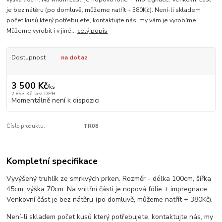
je bez nátěru (po domluvě, můžeme natřít + 380Kč). Není-li skladem
počet kusů který potřebujete, kontaktujte nás, my vám je vyrobíme.
Můžeme vyrobit i v jiné...
celý popis
Dostupnost
na dotaz
3 500 Kč
/
ks
2 893 Kč
bez DPH
Momentálně není k dispozici
Číslo produktu:
TR08
Kompletní specifikace
Vyvýšený truhlík ze smrkvých prken. Rozměr - délka 100cm, šířka
45cm, výška 70cm. Na vnitřní části je nopová fólie + impregnace.
Venkovní část je bez nátěru (po domluvě, můžeme natřít + 380Kč).
Není-li skladem počet kusů který potřebujete, kontaktujte nás, my