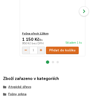
Fošna ořech 128cm
Fošna ořech
1 150 Kč
850 Kč
/
ks
/
ks
Skladem 1 ks
950 Kč
bez DPH
702 Kč
bez 
Přidat do košíku
Zboží zařazeno v kategoriích
Atypické dřevo
Fošny, prkna