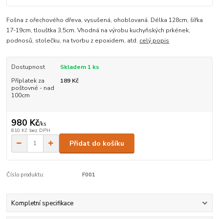
Fošna z ořechového dřeva, vysušená, ohoblovaná. Délka 128cm, šířka
17-19cm, tlouštka 3,5cm. Vhodná na výrobu kuchyňských prkének,
podnosů, stolečku, na tvorbu z epoxidem, atd.
celý popis
Dostupnost
Skladem 1 ks
Příplatek za
189 Kč
poštovné - nad
100cm
980 Kč
/
ks
810 Kč
bez DPH
Přidat do košíku
Číslo produktu:
F001
Kompletní specifikace