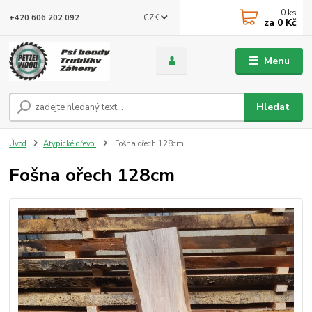
0
ks
CZK
+420 606 202 092
za
0 Kč
Menu
Hledat
Úvod
Atypické dřevo
Fošna ořech 128cm
Fošna ořech 128cm