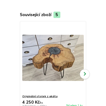
Související zboží
5
Originální stolek z akátu
Atypický st
4 250 Kč
4 250 Kč
/
ks
Skladem 1 ks