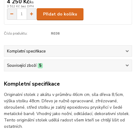
4 250 Kč
/
ks
3 512 Kč
bez DPH
Přidat do košíku
Číslo produktu:
R036
Kompletní specifikace
Související zboží
5
Kompletní specifikace
Originalní stolek z akátu v průměru 46cm cm, síla dřeva 8,5cm,
výška stolku 48cm. Dřevo je ručně opracované, zfrézované,
obroušené, střed stolku je zalitý epoxidovou pryskyřicí v šedé
metalické barvě. Vhodný jako noční, odkládací, dekorativní stolek.
Tento originální stolek udělá radost všem kteří se chtějí lišit od
ostatních.