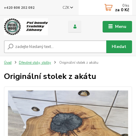
0
ks
CZK
+420 606 202 092
za
0 Kč
Menu
Hledat
Úvod
Dřevěné stoly, stolky
Originální stolek z akátu
Originální stolek z akátu