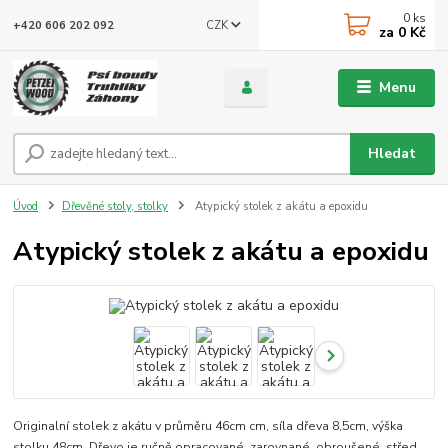
0
ks
CZK
+420 606 202 092
za
0 Kč
Menu
Hledat
Úvod
Dřevěné stoly, stolky
Atypický stolek z akátu a epoxidu
Atypický stolek z akátu a epoxidu
Originalní stolek z akátu v průměru 46cm cm, síla dřeva 8,5cm, výška
stolku 48cm. Dřevo je ručně opracované, zarovnané, obroušené, střed