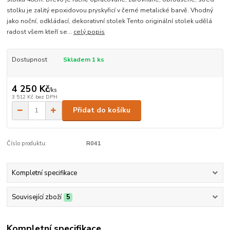
stolku je zalitý epoxidovou pryskyřicí v černé metalické barvě. Vhodný
jako noční, odkládací, dekorativní stolek Tento originální stolek udělá
radost všem kteří se...
celý popis
Dostupnost
Skladem 1 ks
4 250 Kč
/
ks
3 512 Kč
bez DPH
Přidat do košíku
Číslo produktu:
R041
Kompletní specifikace
Související zboží
5
Kompletní specifikace