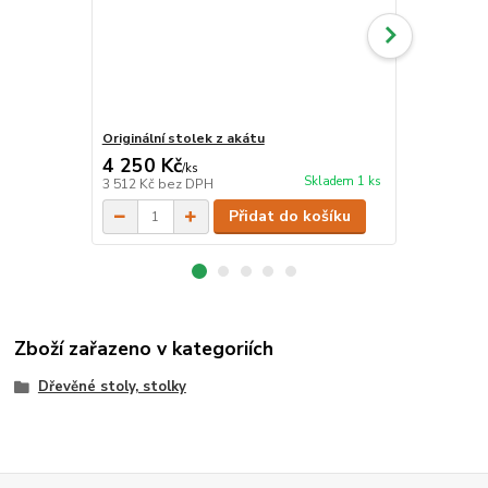
Originální stolek z akátu
Originální s
4 250 Kč
4 250 Kč
/
ks
Skladem 1 ks
3 512 Kč
bez DPH
3 512 Kč
bez
Přidat do košíku
Zboží zařazeno v kategoriích
Dřevěné stoly, stolky